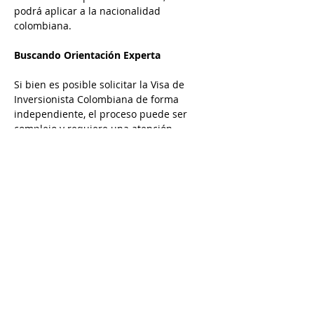
podrá aplicar a la nacionalidad 
colombiana.
Buscando Orientación Experta
Si bien es posible solicitar la Visa de 
Inversionista Colombiana de forma 
independiente, el proceso puede ser 
complejo y requiere una atención 
meticulosa a los detalles. Buscar la 
orientación de un abogado experto en 
inmigración, como Camila Ocampo, 
puede aumentar significativamente sus 
posibilidades de éxito.
"Un error común es subestimar la 
complejidad del proceso", agrega 
Ocampo. "Trabajar con un abogado 
experimentado asegura que su solicitud 
esté completa, sea precisa y se presente 
correctamente, minimizando el riesgo de 